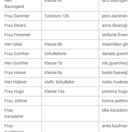
Herr
Klasse 9c
lars.baumgard@
Baumgard
Frau Dammer
Tutorium 12b
jenni.dammer@l
Frau Dwars
anne.dwars@lk.
Frau Frömmel
stefanie.froem
Herr Gleis
Klasse 8b
maximilian.glei
Frau Günther
Schulleiterin
daniela.guenth
Herr Günther
Klasse 7b
nils.guenther@l
Frau Haase
Klasse 8a
beate.haase@lk
Herr Hübner
stellv. Schulleiter
mirko.huebner@
Frau Hugo
Klasse 10a
johanna.hugo@l
Frau Jüttner
hanna.juettner
Frau
elke.karademir
Karademir
Frau
anke.kaufmann@