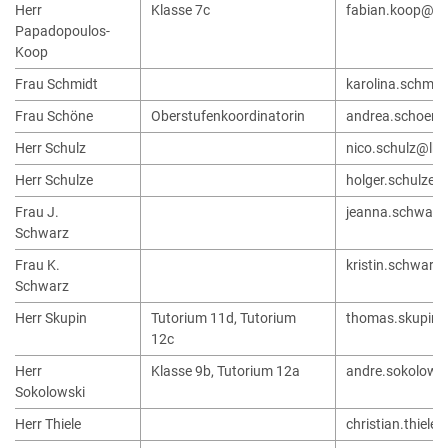
Herr
Klasse 7c
fabian.koop@lk
Papadopoulos-
Koop
Frau Schmidt
karolina.schmid
Frau Schöne
Oberstufenkoordinatorin
andrea.schoene
Herr Schulz
nico.schulz@lk.
Herr Schulze
holger.schulze@
Frau J.
jeanna.schwarz
Schwarz
Frau K.
kristin.schwarz
Schwarz
Herr Skupin
Tutorium 11d, Tutorium
thomas.skupin@
12c
Herr
Klasse 9b, Tutorium 12a
andre.sokolows
Sokolowski
Herr Thiele
christian.thiel