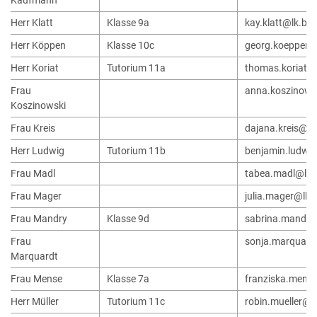
Kaufmann
Herr Klatt
Klasse 9a
kay.klatt@lk.br
Herr Köppen
Klasse 10c
georg.koeppen@
Herr Koriat
Tutorium 11a
thomas.koriat@
Frau
anna.koszinows
Koszinowski
Frau Kreis
dajana.kreis@lk
Herr Ludwig
Tutorium 11b
benjamin.ludwi
Frau Madl
tabea.madl@lk.
Frau Mager
julia.mager@lk.
Frau Mandry
Klasse 9d
sabrina.mandry
Frau
sonja.marquard
Marquardt
Frau Mense
Klasse 7a
franziska.mens
Herr Müller
Tutorium 11c
robin.mueller@l